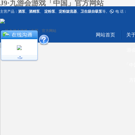
J9·九游会游戏「中国」官方网站
主营产品：
酒泵
、
酒精泵
、
淀粉泵
、
淀粉旋流器
、
卫生级自吸泵
等。
电 话：
网站首页
关于
游
「中
方