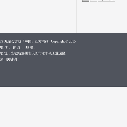
J9·九游会游戏「中国」官方网站 Copyright © 2015
电 话： 传 真： 邮 箱：
地 址：安徽省滁州市天长市永丰镇工业园区
热门关键词：