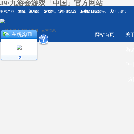
J9·九游会游戏「中国」官方网站
主营产品：
酒泵
、
酒精泵
、
淀粉泵
、
淀粉旋流器
、
卫生级自吸泵
等。
电 话：
网站首页
关于
游
「中
方