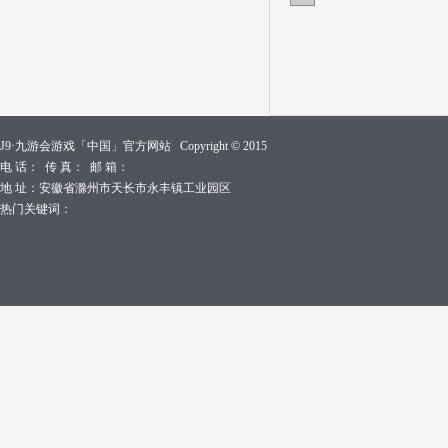
J9·九游会游戏「中国」官方网站 Copyright © 2015
电 话： 传 真： 邮 箱：
地 址：安徽省滁州市天长市永丰镇工业园区
热门关键词：