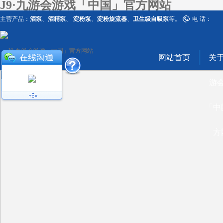
J9·九游会游戏「中国」官方网站
主营产品：
酒泵
、
酒精泵
、
淀粉泵
、
淀粉旋流器
、
卫生级自吸泵
等。
电 话：
网站首页
关于
游
「中
方