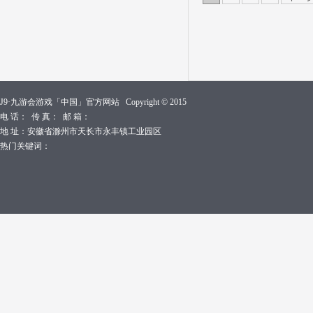
J9·九游会游戏「中国」官方网站 Copyright © 2015
电 话： 传 真： 邮 箱：
地 址：安徽省滁州市天长市永丰镇工业园区
热门关键词：