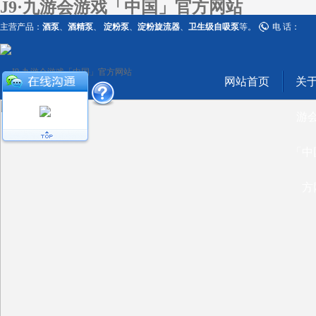
J9·九游会游戏「中国」官方网站
主营产品：
酒泵
、
酒精泵
、
淀粉泵
、
淀粉旋流器
、
卫生级自吸泵
等。
电 话：
网站首页
关于
游
「中
方