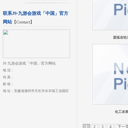
联系J9·九游会游戏「中国」官方
网站
【
Contact
】
圆弧齿轮
J9·九游会游戏「中国」官方网站
电 话：
传 真：
邮 箱：
地 址：安徽省滁州市天长市永丰镇工业园区
化工浓
1
2
3
4
下一