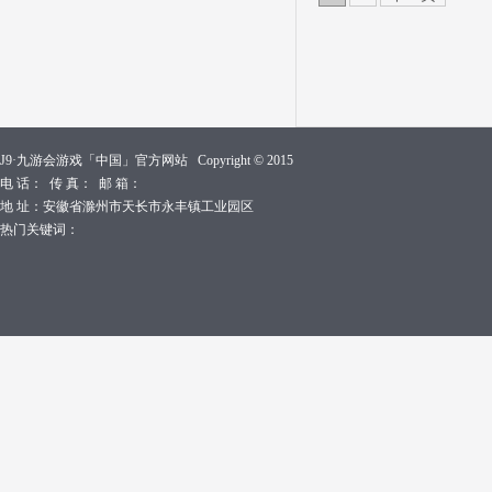
J9·九游会游戏「中国」官方网站 Copyright © 2015
电 话： 传 真： 邮 箱：
地 址：安徽省滁州市天长市永丰镇工业园区
热门关键词：