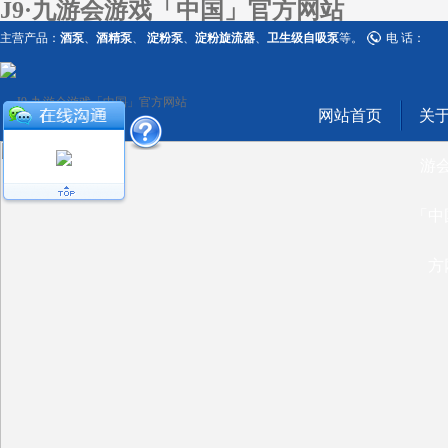
J9·九游会游戏「中国」官方网站
主营产品：
酒泵
、
酒精泵
、
淀粉泵
、
淀粉旋流器
、
卫生级自吸泵
等。
电 话：
网站首页
关于
游
「中
方