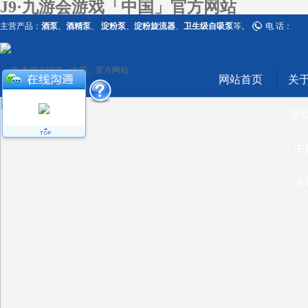
J9·九游会游戏「中国」官方网站
主营产品：
酒泵
、
酒精泵
、
淀粉泵
、
淀粉旋流器
、
卫生级自吸泵
等。
电 话：
网站首页
关于
游
「中
方