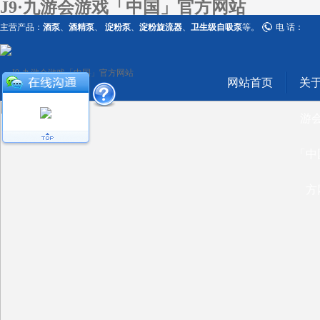
J9·九游会游戏「中国」官方网站
主营产品：
酒泵
、
酒精泵
、
淀粉泵
、
淀粉旋流器
、
卫生级自吸泵
等。
电 话：
网站首页
关于
游
「中
方