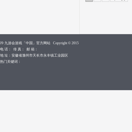
J9·九游会游戏「中国」官方网站 Copyright © 2015
电 话： 传 真： 邮 箱：
地 址：安徽省滁州市天长市永丰镇工业园区
热门关键词：