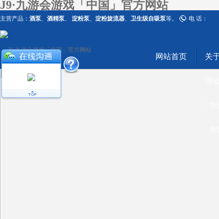
J9·九游会游戏「中国」官方网站
主营产品：
酒泵
、
酒精泵
、
淀粉泵
、
淀粉旋流器
、
卫生级自吸泵
等。
电 话：
网站首页
关于
游
「中
方