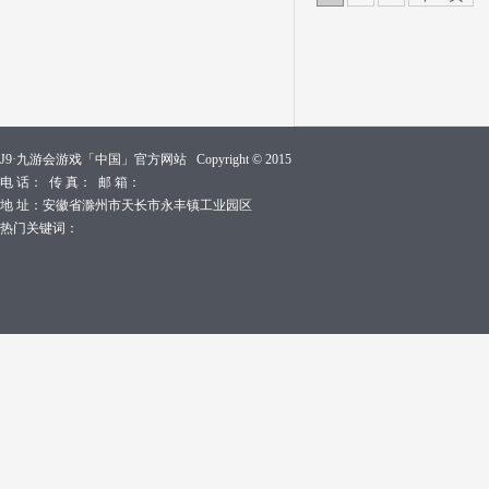
J9·九游会游戏「中国」官方网站 Copyright © 2015
电 话： 传 真： 邮 箱：
地 址：安徽省滁州市天长市永丰镇工业园区
热门关键词：