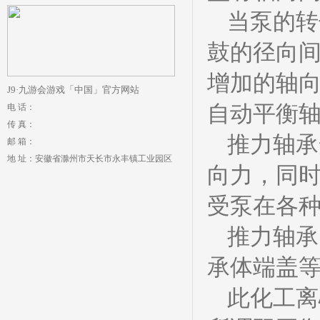
当泵的转
鼓的径向
增加的轴
J9·九游会游戏「中国」官方网站
自动平衡
电 话：
传 真：
推力轴承
邮 箱：
地 址：安徽省滁州市天长市永丰镇工业园区
向力，同
受泵在各
推力轴承
承体端盖
此化工离