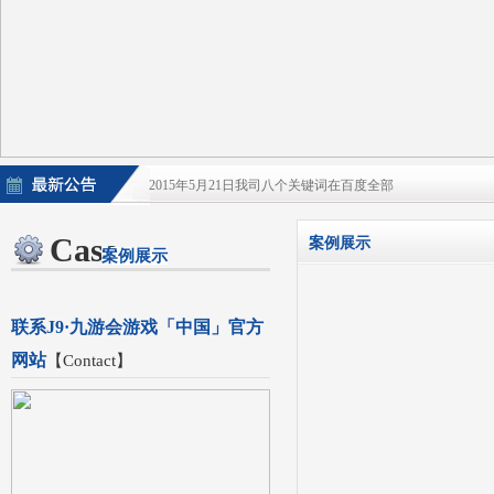
2015年5月21日我司八个关键词在百度全部
2015年5月21日酒泵百度排名上升
Case
案例展示
案例展示
淀粉泵|卫生泵|卫生级自吸泵|淀粉旋流器|不
不锈钢自吸泵|不锈钢化工泵|酒泵|酒精泵|淀
联系J9·九游会游戏「中国」官方
热烈庆祝：我司与天长市千秋在线网络服务有限公
网站
【
Contact
】