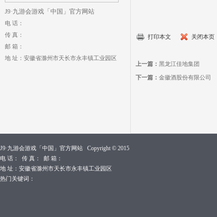
J9·九游会游戏「中国」官方网站
电 话：
传 真：
打印本文
关闭本页
邮 箱：
地 址：安徽省滁州市天长市永丰镇工业园区
上一篇：
黑龙江佳地集团
下一篇：
金徽酒股份有限公司
J9·九游会游戏「中国」官方网站 Copyright © 2015
电 话： 传 真： 邮 箱：
地 址：安徽省滁州市天长市永丰镇工业园区
热门关键词：