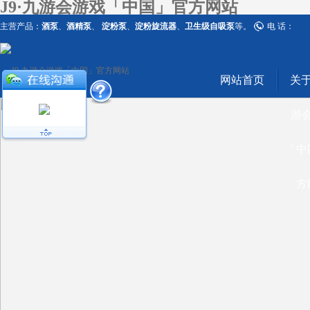
J9·九游会游戏「中国」官方网站
主营产品：
酒泵
、
酒精泵
、
淀粉泵
、
淀粉旋流器
、
卫生级自吸泵
等。
电 话：
网站首页
关于
游
「中
方