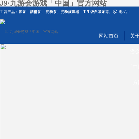
J9·九游会游戏「中国」官方网站
主营产品：
酒泵
、
酒精泵
、
淀粉泵
、
淀粉旋流器
、
卫生级自吸泵
等。
电 话：
网站首页
关于
游
「中
方