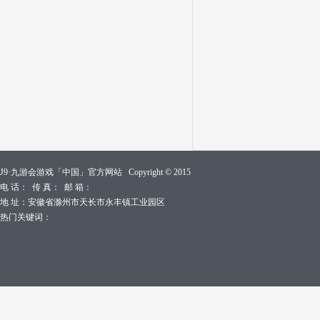
J9·九游会游戏「中国」官方网站 Copyright © 2015
电 话： 传 真： 邮 箱：
地 址：安徽省滁州市天长市永丰镇工业园区
热门关键词：