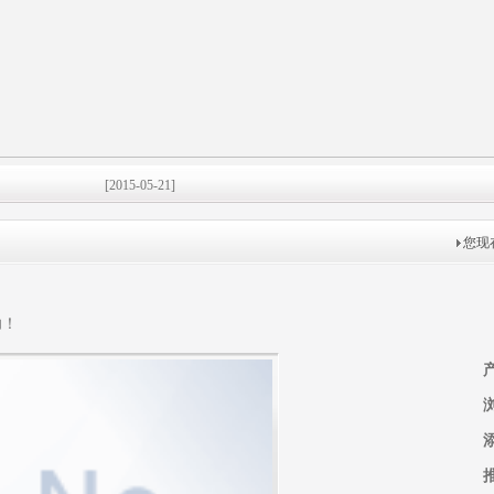
[2015-05-21]
[2015-05-21]
您现
[2015-05-19]
[2015-05-19]
功！
限公
[2015-05-12]