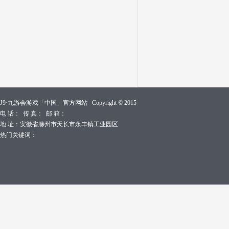
J9·九游会游戏「中国」官方网站 Copyright © 2015
电 话： 传 真： 邮 箱：
地 址：安徽省滁州市天长市永丰镇工业园区
热门关键词：