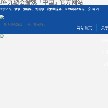
J9·九游会游戏「中国」官方网站
主营产品：
酒泵
、
酒精泵
、
淀粉泵
、
淀粉旋流器
、
卫生级自吸泵
等。
电 话：
网站首页
关于
游
「中
方