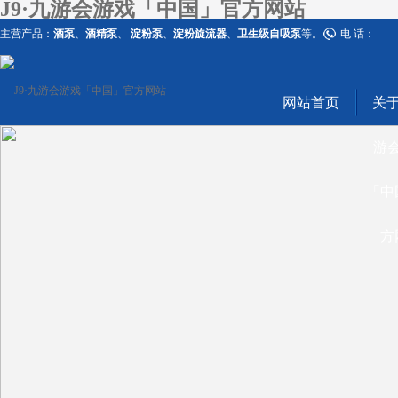
J9·九游会游戏「中国」官方网站
主营产品：
酒泵
、
酒精泵
、
淀粉泵
、
淀粉旋流器
、
卫生级自吸泵
等。
电 话：
网站首页
关于
游
「中
方