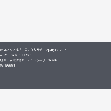
J9·九游会游戏「中国」官方网站 Copyright © 2015
电 话： 传 真： 邮 箱：
地 址：安徽省滁州市天长市永丰镇工业园区
热门关键词：