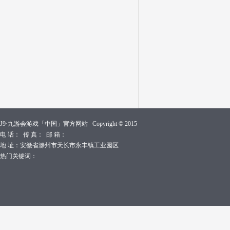
J9·九游会游戏「中国」官方网站 Copyright © 2015
电 话： 传 真： 邮 箱：
地 址：安徽省滁州市天长市永丰镇工业园区
热门关键词：