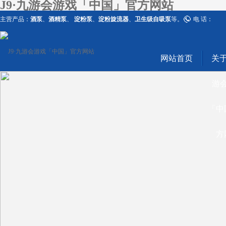
J9·九游会游戏「中国」官方网站
主营产品：
酒泵
、
酒精泵
、
淀粉泵
、
淀粉旋流器
、
卫生级自吸泵
等。
电 话：
网站首页
关于
游
「中
方