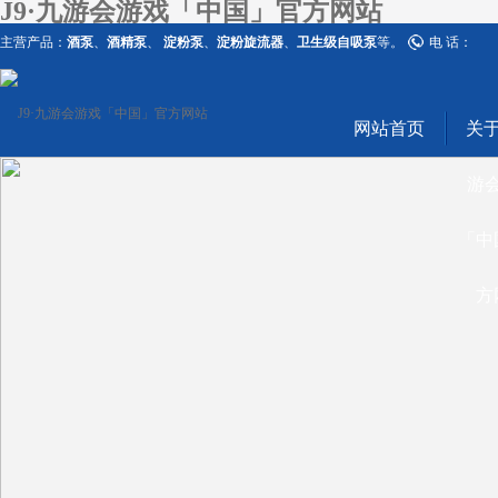
J9·九游会游戏「中国」官方网站
主营产品：
酒泵
、
酒精泵
、
淀粉泵
、
淀粉旋流器
、
卫生级自吸泵
等。
电 话：
网站首页
关于
游
「中
方