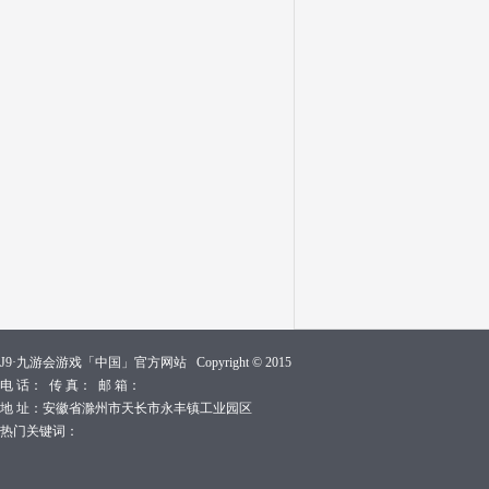
J9·九游会游戏「中国」官方网站 Copyright © 2015
电 话： 传 真： 邮 箱：
地 址：安徽省滁州市天长市永丰镇工业园区
热门关键词：